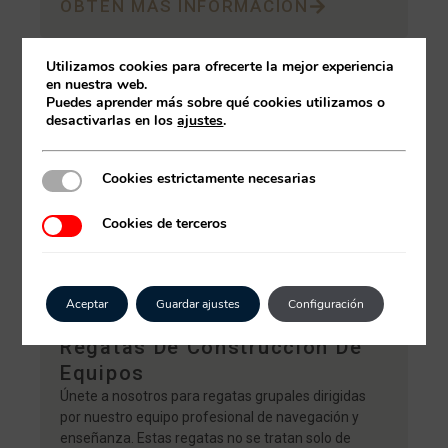
OBTÉN MÁS INFORMACIÓN
Utilizamos cookies para ofrecerte la mejor experiencia
en nuestra web.
Puedes aprender más sobre qué cookies utilizamos o
desactivarlas en los
ajustes
.
Cookies estrictamente necesarias
Cookies estrictamente necesarias
Cookies de terceros
Cookies de terceros
Aceptar
Guardar ajustes
Configuración
Regatas De Construcción De
Equipos
Únete a nosotros para regatas grupales dirigidas
por nuestro equipo profesional de navegación y
enseñanza. Estas regatas no se tratan solo de