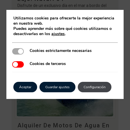
Disfrute de un exclusivo día en el mar a bordo del
impresionante Nuvari 64, un yate a motor de lujo de
Utilizamos cookies para ofrecerte la mejor experiencia
64 pies que zarpa desde el emblemático…
en nuestra web.
OBTÉN MÁS INFORMACIÓN
Puedes aprender más sobre qué cookies utilizamos o
desactivarlas en los
ajustes
.
Cookies estrictamente necesarias
Cookies estrictamente necesarias
Cookies de terceros
Cookies de terceros
Aceptar
Guardar ajustes
Configuración
Alquiler De Motos De Agua En